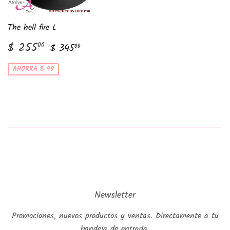
The hell fire L
Precio
$
Precio habitual
$ 345.00
$ 255
00
$ 345
00
de
255.00
venta
AHORRA $ 90
Newsletter
Promociones, nuevos productos y ventas. Directamente a tu
bandeja de entrada.