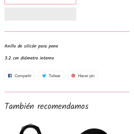
Anillo de silicón para pene
3.2 cm diámetro interno
Compartir
Compartir
Tuitear
Tuitear
Hacer pin
Pinear
en
en
en
Facebook
Twitter
Pinterest
También recomendamos