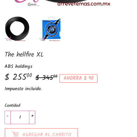
The hellfire XL
ABS holdings
$ 255
Precio
$
Precio
$
00
$ 345
00
AHORRA $ 90
habitual
345.00
de
255.00
Impuesto incluido.
venta
Cantidad
-
+
AGREGAR AL CARRITO