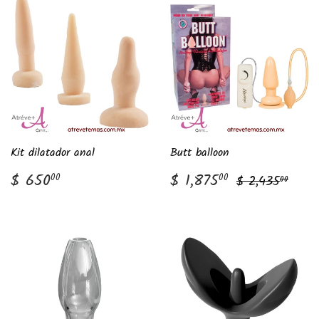
Kit dilatador anal
Butt balloon
Precio
$
Precio
$
Precio habit
$ 2,
$ 650
$ 1,875
00
00
$ 2,435
00
habitual
650.00
de
1,875.00
venta