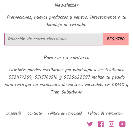
Newsletter
Promociones, nuevos productos y ventas. Directamente a tu
bandeja de entrada.
Correo
REGISTRO
electrónico
Ponerse en contacto
También puedes escribirnos por whatsapp a los teléfonos:
5521179269, 5515700516 y 5536622587 realiza tu pedido
para entregar en estaciones de metro o metrobús en CDMX y
Tren Suburbano
Búsqueda
Contacto
Política de Privacidad
Política de Devolución
Twitter
Facebook
Instagra
You