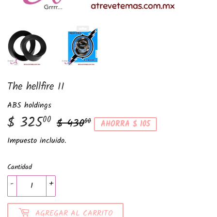
The hellfire II
ABS holdings
$ 325
Precio
$
Precio
$
00
$ 430
00
AHORRA $ 105
habitual
430.00
de
325.00
Impuesto incluido.
venta
Cantidad
-
+
AGREGAR AL CARRITO