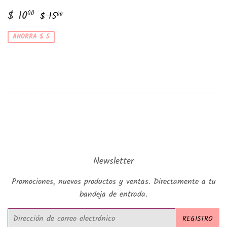
Precio
$
Precio habitual
$ 15.00
$ 10
00
$ 15
00
de
10.00
venta
AHORRA $ 5
Newsletter
Promociones, nuevos productos y ventas. Directamente a tu
bandeja de entrada.
Correo
REGISTRO
electrónico