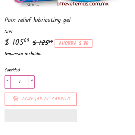
Pain relief lubricating gel
SiYi
$ 105
Precio
$
Precio
$
00
$ 185
00
AHORRA $ 80
habitual
185.00
de
105.00
Impuesto incluido.
venta
Cantidad
-
+
AGREGAR AL CARRITO