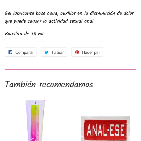
Gel lubricante base agua, auxiliar en la disminución de dolor
que puede causar la actividad sexual anal
Botellita de 50 ml
Compartir
Compartir
Tuitear
Tuitear
Hacer pin
Pinear
en
en
en
Facebook
Twitter
Pinterest
También recomendamos