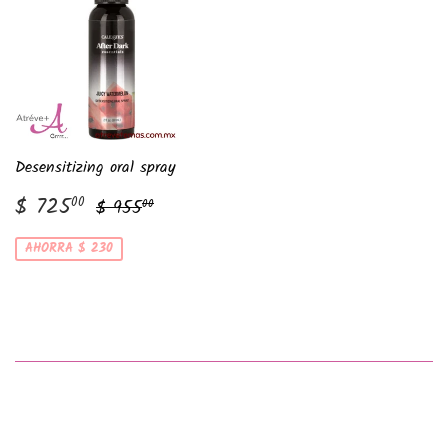
Desensitizing oral spray
Precio
$
Precio habitual
$ 955.00
$ 725
00
$ 955
00
de
725.00
venta
AHORRA $ 230