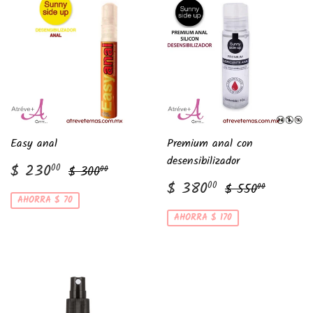
Easy anal
Premium anal con
desensibilizador
Precio
$
Precio habitual
$ 300.00
$ 230
00
$ 300
00
de
230.00
Precio
$
Precio habitu
$ 550.
$ 380
00
$ 550
00
venta
de
380.00
AHORRA $ 70
venta
AHORRA $ 170