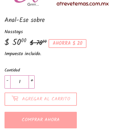
Anal-Ese sobre
Nasstoys
$ 50
Precio
$
Precio
$
00
$ 70
00
AHORRA $ 20
habitual
70.00
de
50.00
Impuesto incluido.
venta
Cantidad
-
+
AGREGAR AL CARRITO
COMPRAR AHORA