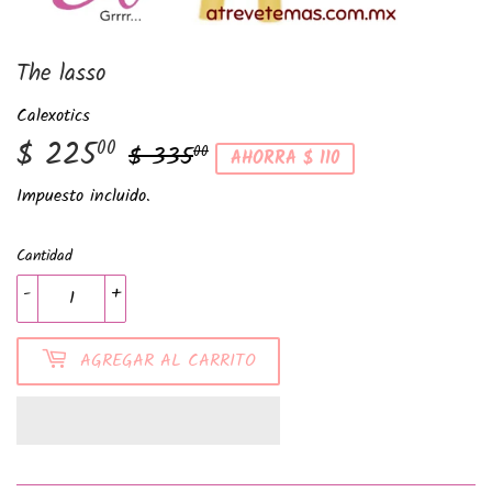
The lasso
Calexotics
$ 225
Precio
$
Precio
$
00
$ 335
00
AHORRA $ 110
habitual
335.00
de
225.00
Impuesto incluido.
venta
Cantidad
-
+
AGREGAR AL CARRITO