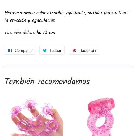
Hermoso anillo color amarillo, ajustable, auxiliar para retener
la erección y eyaculación
Tamaño del anillo 12 cm
Compartir
Compartir
Tuitear
Tuitear
Hacer pin
Pinear
en
en
en
Facebook
Twitter
Pinterest
También recomendamos