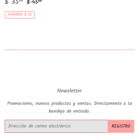
Precio
$
Precio habitual
$ 45.00
$ 35
00
$ 45
00
de
35.00
venta
AHORRA $ 10
Newsletter
Promociones, nuevos productos y ventas. Directamente a tu
bandeja de entrada.
Correo
REGISTRO
electrónico