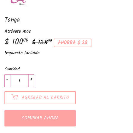
Tanga
Atrévete mas
$ 100
Precio
$
Precio
$
00
$ 128
00
AHORRA $ 28
habitual
128.00
de
100.00
Impuesto incluido.
venta
Cantidad
-
+
AGREGAR AL CARRITO
COMPRAR AHORA