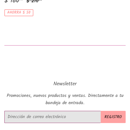
Precio
$
Precio habitual
$ 210.00
$ 160
$ 210
de
160.00
venta
AHORRA $ 50
Newsletter
Promociones, nuevos productos y ventas. Directamente a tu
bandeja de entrada.
Correo
REGISTRO
electrónico