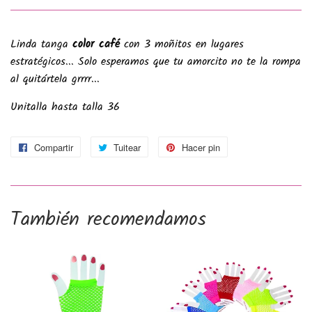
Linda tanga
color café
con 3 moñitos en lugares
estratégicos... Solo esperamos que tu amorcito no te la rompa
al quitártela grrrr...
Unitalla hasta talla 36
Compartir
Compartir
Tuitear
Tuitear
Hacer pin
Pinear
en
en
en
Facebook
Twitter
Pinterest
También recomendamos