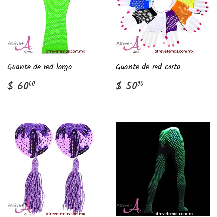
Guante de red largo
Guante de red corto
Precio
$
Precio
$
$ 60
$ 50
00
00
habitual
60.00
habitual
50.00