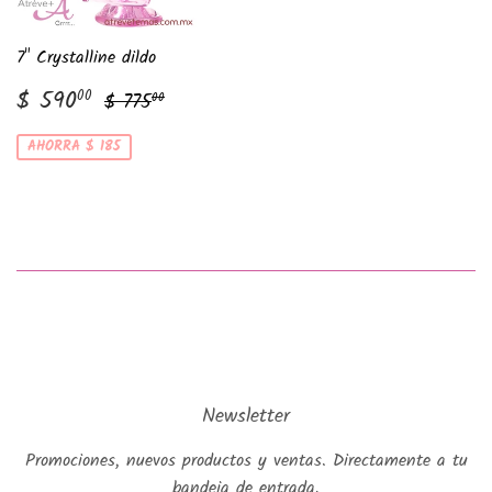
7" Crystalline dildo
Precio
$
Precio habitual
$ 775.00
$ 590
00
$ 775
00
de
590.00
venta
AHORRA $ 185
Newsletter
Promociones, nuevos productos y ventas. Directamente a tu
bandeja de entrada.