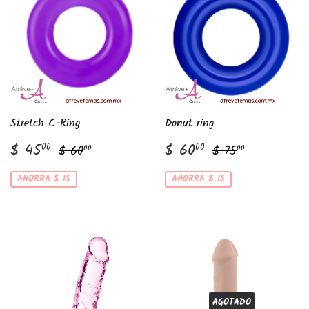
Stretch C-Ring
Donut ring
Precio
$
Precio
$
Precio habitual
$ 60.00
Precio habitual
$ 75.00
$ 45
$ 60
00
00
$ 60
$ 75
00
00
de
45.00
de
60.00
venta
venta
AHORRA $ 15
AHORRA $ 15
AGOTADO