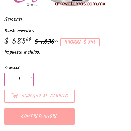
Snatch
Blush novelties
$ 685
Precio
$
Precio
$
00
$ 1,030
00
AHORRA $ 345
habitual
1,030.00
de
685.00
Impuesto incluido.
venta
Cantidad
-
+
AGREGAR AL CARRITO
COMPRAR AHORA