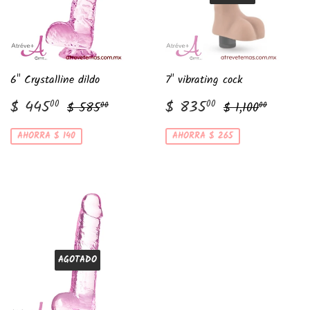
6" Crystalline dildo
7" vibrating cock
Precio
$
Precio
$
Precio habitual
$ 585.00
Precio habitu
$ 1,10
$ 445
$ 835
00
00
$ 585
$ 1,100
00
00
de
445.00
de
835.00
venta
venta
AHORRA $ 140
AHORRA $ 265
AGOTADO