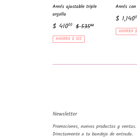
Arnés ajustable triple
Arnés con 
argolla
Precio
$ 1,140
0
de
Precio
$
Precio habitual
$ 535.00
$ 410
00
$ 535
00
venta
de
410.00
AHORRA $
venta
AHORRA $ 125
Newsletter
Promociones, nuevos productos y ventas.
Directamente a tu bandeja de entrada.