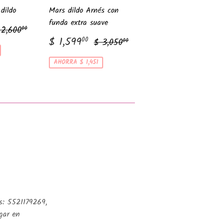
dildo
Mars dildo Arnés con
funda extra suave
recio habitual
$ 2,600.00
 2,600
00
,975.00
Precio
$
Precio habitual
$ 3,050.00
$ 1,599
00
$ 3,050
00
de
1,599.00
venta
AHORRA $ 1,451
s: 5521179269,
gar en