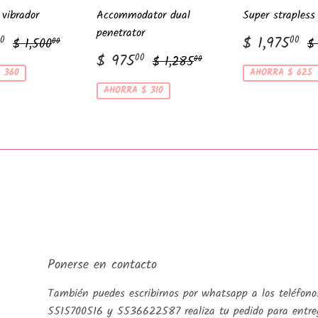
vibrador
Accommodator dual
Super strapless 
penetrator
$
Precio
$
Precio habitual
$ 1,500.00
P
$ 1,975
0
00
$ 1,500
$
00
1,140.00
de
1
Precio
$
Precio habitual
$ 1,285.00
$ 975
00
$ 1,285
00
venta
de
975.00
 360
AHORRA $ 625
venta
AHORRA $ 310
Ponerse en contacto
También puedes escribirnos por whatsapp a los teléfono
5515700516 y 5536622587 realiza tu pedido para entre