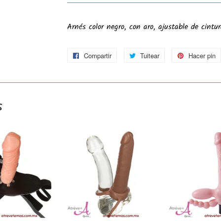
Arnés color negro, con aro, ajustable de cintu
Compartir
Compartir
Tuitear
Tuitear
Hacer pin
en
en
Facebook
Twitter
s