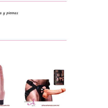
ra y piernas
Pinear
en
Pinterest