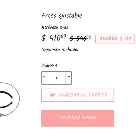
Arnés ajustable
Atrévete mas
$ 410
Precio
$
Precio
$
00
$ 540
00
AHORRA $ 130
habitual
540.00
de
410.00
Impuesto incluido.
venta
Cantidad
-
+
AGREGAR AL CARRITO
COMPRAR AHORA