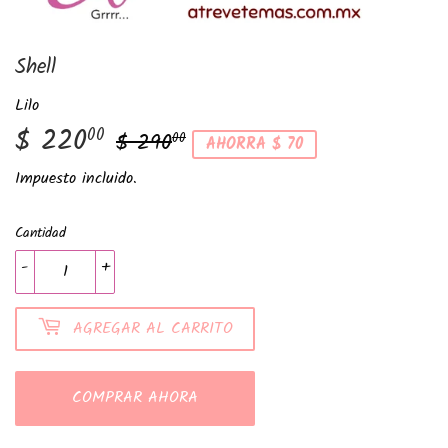
Shell
Lilo
$ 220
Precio
$
Precio
$
00
$ 290
00
AHORRA $ 70
habitual
290.00
de
220.00
Impuesto incluido.
venta
Cantidad
-
+
AGREGAR AL CARRITO
COMPRAR AHORA