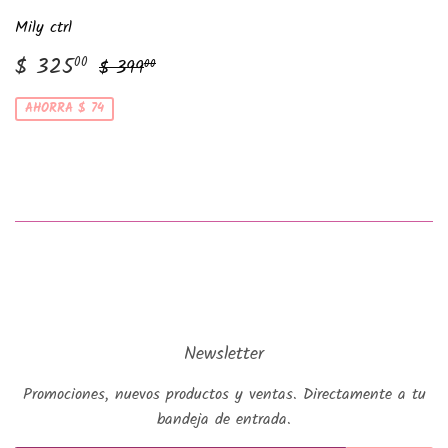
Mily ctrl
Precio
$
Precio habitual
$ 399.00
$ 325
00
$ 399
00
de
325.00
venta
AHORRA $ 74
Newsletter
Promociones, nuevos productos y ventas. Directamente a tu
bandeja de entrada.