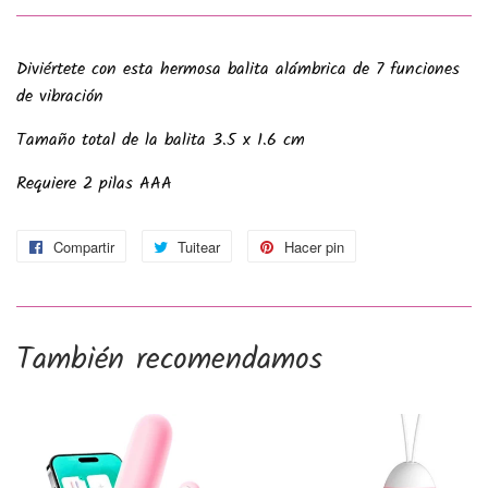
Diviértete con esta hermosa balita alámbrica de 7 funciones
de vibración
Tamaño total de la balita 3.5 x 1.6 cm
Requiere 2 pilas AAA
Compartir
Compartir
Tuitear
Tuitear
Hacer pin
Pinear
en
en
en
Facebook
Twitter
Pinterest
También recomendamos