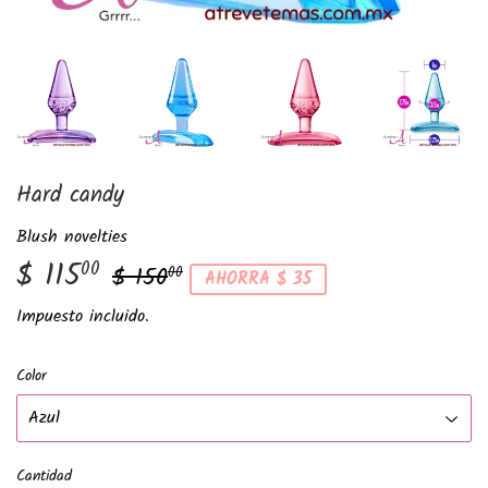
Hard candy
Blush novelties
$ 115
Precio
$
Precio
$
00
$ 150
00
AHORRA $ 35
habitual
150.00
de
115.00
Impuesto incluido.
venta
Color
Cantidad