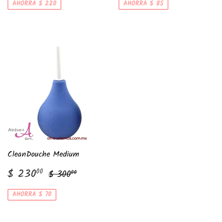
venta
venta
AHORRA $ 220
AHORRA $ 85
CleanDouche Medium
Precio
$
Precio habitual
$ 300.00
$ 230
00
$ 300
00
de
230.00
venta
AHORRA $ 70