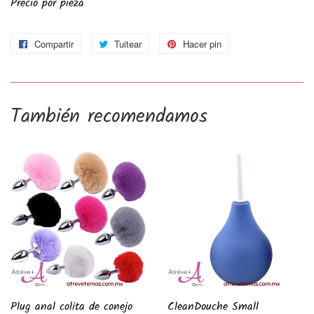
Precio por pieza
Compartir
Compartir
Tuitear
Tuitear
Hacer pin
Pinear
en
en
en
Facebook
Twitter
Pinterest
También recomendamos
Plug anal colita de conejo
CleanDouche Small