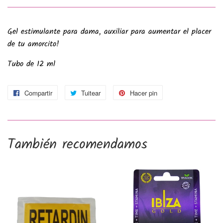
Gel estimulante para dama, auxiliar para aumentar el placer
de tu amorcito!
Tubo de 12 ml
Compartir
Compartir
Tuitear
Tuitear
Hacer pin
Pinear
en
en
en
Facebook
Twitter
Pinterest
También recomendamos