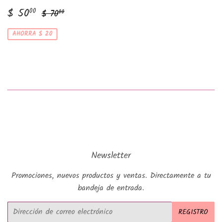
Precio
$
Precio habitual
$ 70.00
$ 50
00
$ 70
00
de
50.00
venta
AHORRA $ 20
Newsletter
Promociones, nuevos productos y ventas. Directamente a tu
bandeja de entrada.
Correo
REGISTRO
electrónico