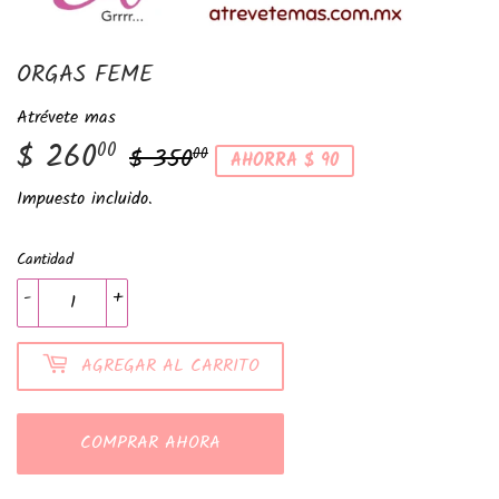
ORGAS FEME
Atrévete mas
$ 260
Precio
$
Precio
$
00
$ 350
00
AHORRA $ 90
habitual
350.00
de
260.00
Impuesto incluido.
venta
Cantidad
-
+
AGREGAR AL CARRITO
COMPRAR AHORA