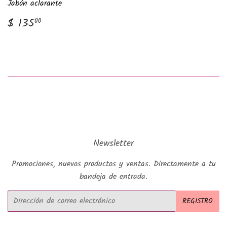
Jabón aclarante
Precio
$
$ 135
00
habitual
135.00
Newsletter
Promociones, nuevos productos y ventas. Directamente a tu
bandeja de entrada.
Correo
REGISTRO
electrónico