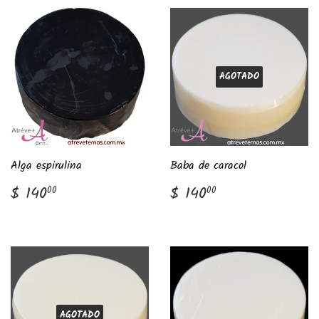
AGOTADO
Alga espirulina
Baba de caracol
Precio
$
Precio
$
$ 140
$ 140
00
00
habitual
140.00
habitual
140.00
AGOTADO