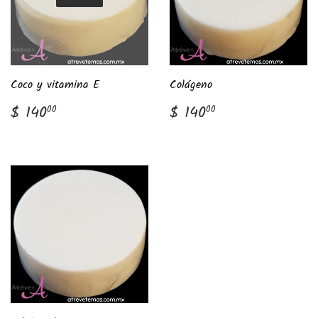
Coco y vitamina E
Colágeno
Precio
$
Precio
$
$ 140
$ 140
00
00
habitual
140.00
habitual
140.00