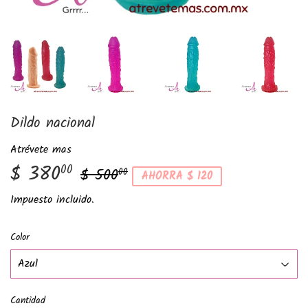
Dildo nacional
Atrévete mas
$ 380
Precio
$
Precio
$
00
$ 500
00
AHORRA $ 120
habitual
500.00
de
380.00
Impuesto incluido.
venta
Color
Cantidad