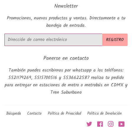
Newsletter
Promociones, nuevos productos y ventas. Directamente a tu
bandeja de entrada.
Correo
REGISTRO
electrónico
Ponerse en contacto
También puedes escribirnos por whatsapp a los teléfonos:
5521179269, 5515700516 y 5536622587 realiza tu pedido
para entregar en estaciones de metro o metrobús en CDMX y
Tren Suburbano
Búsqueda
Contacto
Política de Privacidad
Política de Devolución
Twitter
Facebook
Instagra
You