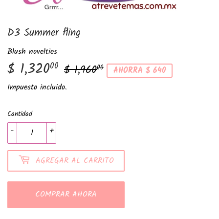
D3 Summer fling
Blush novelties
$ 1,320
Precio
$
Precio
$
00
$ 1,960
00
AHORRA $ 640
habitual
1,960.00
de
1,320.00
Impuesto incluido.
venta
Cantidad
-
+
AGREGAR AL CARRITO
COMPRAR AHORA